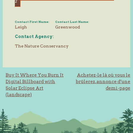
2
Contact First Name:
Contact Last Name:
Leigh
Greenwood
Contact Agency:
The Nature Conservancy
Post
Buy It Where You Burn It
Achetez-le là où vous le
Digital Billboard with
brûlerez, annonce d’une
navigation
Solar Eclipse Art
demi-page
(landscape)